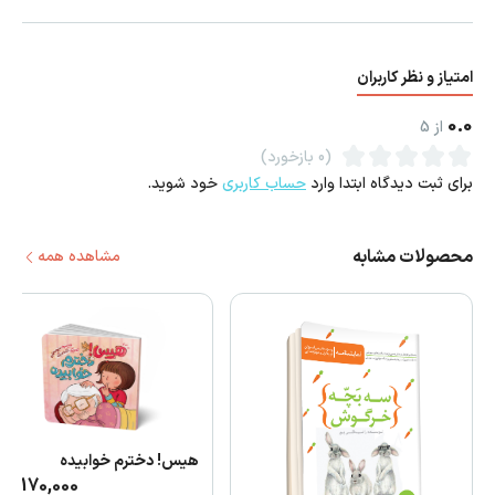
امتیاز و نظر کاربران
0.0
از
5
(0 بازخورد)
برای ثبت دیدگاه ابتدا وارد
حساب کاربری
خود شوید.
محصولات مشابه
مشاهده همه
هیس! دخترم خوابیده
170,000
توما