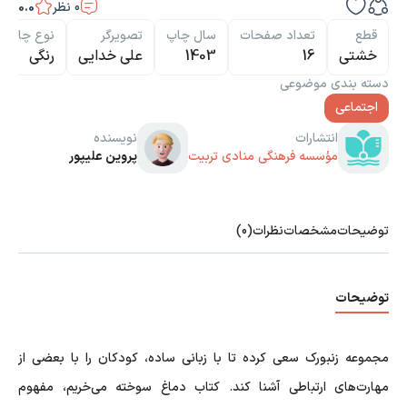
0
نظر
0.0
قطع
تعداد صفحات
سال چاپ
تصویرگر
نوع چاپ
خشتی
16
1403
علی خدایی
رنگی
دسته بندی موضوعی
اجتماعی
انتشارات
نویسنده
مؤسسه فرهنگی منادی تربیت
پروین علیپور
توضیحات
مشخصات
نظرات
(0)
توضیحات
مجموعه زنبورک سعی کرده تا با زبانی ساده، کودکان را با بعضی از
مهارت‌های ارتباطی آشنا کند. کتاب دماغ سوخته می‌خریم، مفهوم