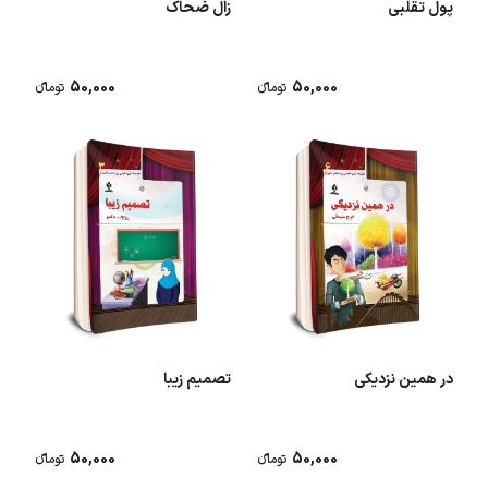
پول تقلبی
زال ضحاک
50,000
50,000
تومانء
تومانء
در همین نزدیکی
تصمیم زیبا
50,000
50,000
تومانء
تومانء