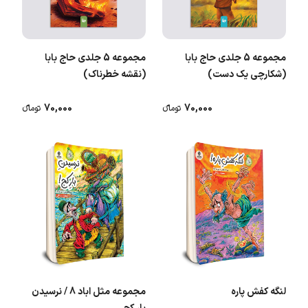
مجموعه 5 جلدی حاج بابا
مجموعه 5 جلدی حاج بابا
(شکارچی یک دست)
(نقشه خطرناک)
70,000
70,000
تومانء
تومانء
لنگه کفش پاره
مجموعه مثل اباد 8 / نرسیدن