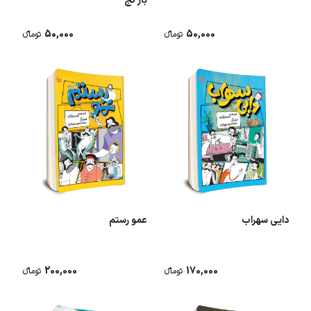
بار کج
50,000
50,000
تومانء
تومانء
دایی سهراب
عمو رستم
200,000
170,000
تومانء
تومانء