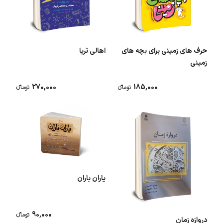
حرف های زمینی برای بچه های
اهالی ثریا
زمینی
270,000
185,000
تومانء
تومانء
یاران باران
90,000
تومانء
دروازه زمان