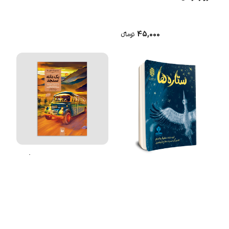
45,000
تومانء
مجموعه 5 جلدی حاج بابا (یک
دانه سنجد)
ستاره ها
370,000
تومانء
45,000
تومانء