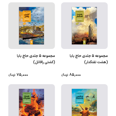
مجموعه 5 جلدی حاج بابا
مجموعه 5 جلدی حاج بابا
(هشت تفنگدار)
(کشتی رافائل)
75,000
85,000
تومانء
تومانء