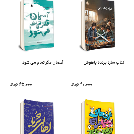
کتاب سازه پرنده باهوش
آسمان مگر تمام می شود
65,000
90,000
تومانء
تومانء