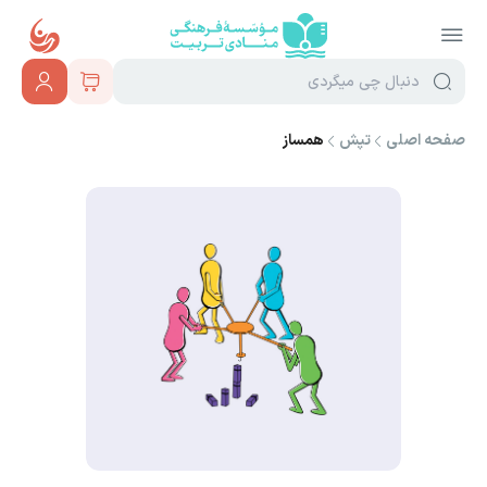
صفحه اصلی
تپش
همساز