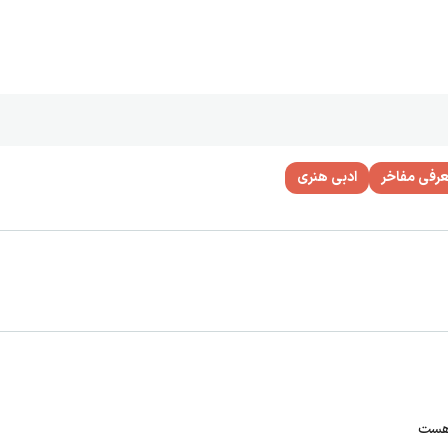
رفی مفاخر
ادبی هنری
 هست