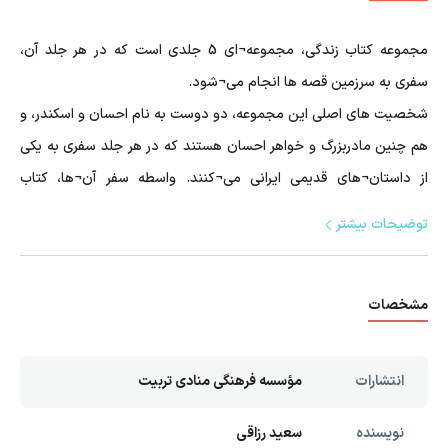
مجموعه کتاب زندگی، مجموعه¬ای 5 جلدی است که در هر جلد آن،
سفری به سرزمین قصه ها انجام می¬شود.
شخصیت های اصلی این مجموعه، دو دوست به نام احسان و اسکندر، و
هم چنین مادربزرگ و خواهر احسان هستند که در هر جلد سفری به یکی
از داستان¬های قدیمی ایرانی می¬کنند. واسطه سفر آن¬ها، کتاب
داستانی متعلق به مادربزرگ احسان است که با باز کردن آن و به زبان
توضیحات بیشتر
آوردن تنها یک بسم الله الرحمن الرحیم، سفر به دنیای قصه¬ها صورت
می¬گیرد.
مشخصات
داستان این جلد در مورد نخودی است.که به همراه
احسان و اسکندر تا قصر پادشاه همراه نخودی می شوندو با چالش
هایی مواجهه می شوند
انتشارات
مؤسسه فرهنگی منادی تربیت
نویسنده
سعید رزاقی