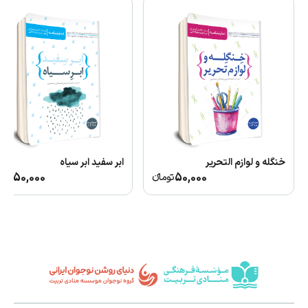
خنگله و لوازم التحریر
ابر سفید ابر سیاه
50,000
50,000
تومانء
توما